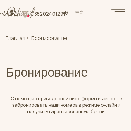
EN
中文
C382024012917
Главная
/
Бронирование
Бронирование
С помощью приведенной ниже формы вы можете
забронировать наши номера в режиме онлайн и
получить гарантированную бронь.
Ждем к нам
в гости